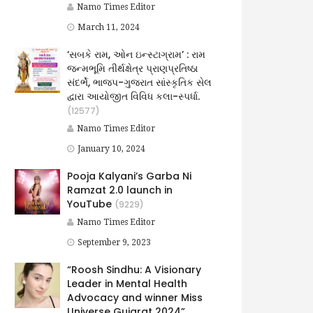
Namo Times Editor
March 11, 2024
‘સબકે રામ, ઓન ઇન્સ્ટાગ્રામ’ : રામ
જન્મભૂમિ તીર્થક્ષેત્ર પ્રાણપ્રતિષ્ઠા
સંદર્ભે, ભાજપ-ગુજરાત સાંસ્કૃતિક સેલ
દ્વારા આયોજીત વિવિધ કલા-સ્પર્ધા.
(12577)
Namo Times Editor
January 10, 2024
Pooja Kalyani’s Garba Ni
Ramzat 2.0 launch in
YouTube
(9229)
Namo Times Editor
September 9, 2023
“Roosh Sindhu: A Visionary
Leader in Mental Health
Advocacy and winner Miss
Universe Gujarat 2024”