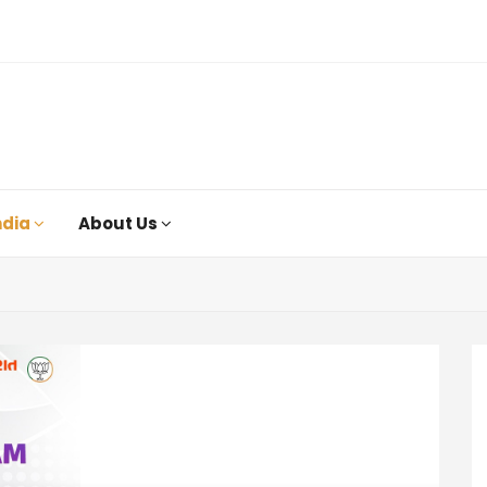
ndia
About Us