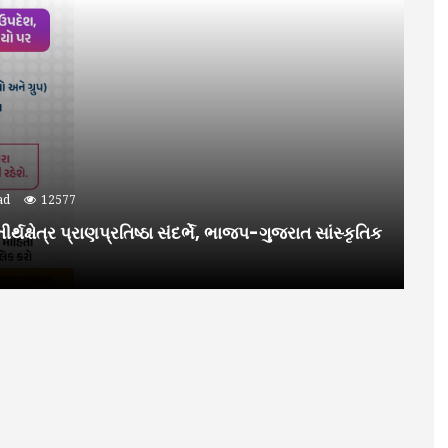
ad
12577
્થક્ષેત્ર પ્રાણપ્રતિષ્ઠા સંદર્ભે, ભાજપ-ગુજરાત સાંસ્કૃતિક