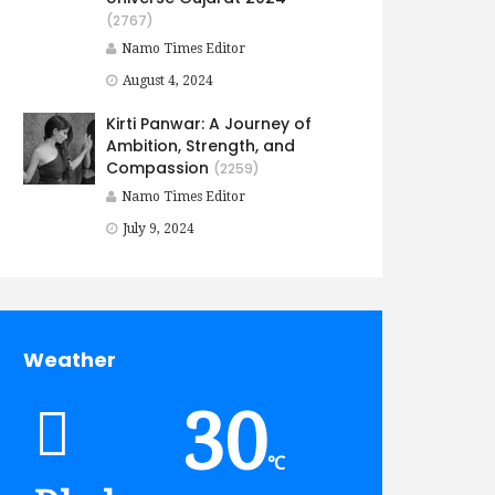
(2767)
Namo Times Editor
August 4, 2024
Kirti Panwar: A Journey of
Ambition, Strength, and
Compassion
(2259)
Namo Times Editor
July 9, 2024
Weather
30
℃