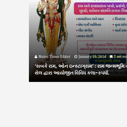
Namo Times Editor
January 10, 2024
2 sec re
‘સબકે રામ, ઓન ઇન્સ્ટાગ્રામ’ : રામ જન્મભૂમિ તીર
સેલ દ્વારા આયોજીત વિવિધ કલા-સ્પર્ધા.